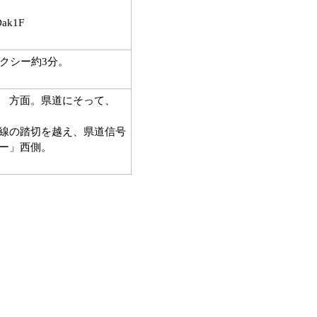
k1F
クシー約3分。
地 方面。県道にそって、
本線の踏切を越え、県道信号
ー」西側。