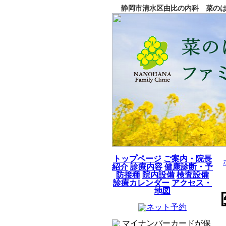
静岡市清水区由比の内科 菜のは
トップページ
ご案内・院長
紹介
診療内容
健康診断・予
防接種
院内設備
検査設備
診療カレンダー
アクセス・
地図